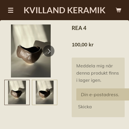
Hoppa
KVILLAND KERAMIK
till
huvudinnehållet
REA 4
100,00 kr
Meddela mig när
denna produkt finns
i lager igen.
Skicka