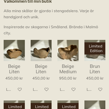
Välkommen till min butik
Alla mina skålar är gjorda i stengodslera. Varje är
handgjord och unik.
Inspirerade av skogarna i Småland. Brända i Malmö
city.
Limited
Edition
Beige
Beige
Beige
Brun
Liten
Liten
Medium
Liten
450,00 kr
450,00 kr
950,00 kr
450,00 kr
Lägg till i varukorg
Lägg till i varukorg
Lägg till i varukorg
Lägg till i v
Limited
Limited
Limited